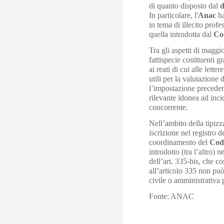
di quanto disposto dal
d
In particolare, l'
Anac
ha
in tema di illecito profe
quella introdotta dal
Cod
Tra gli aspetti di maggio
fattispecie costituenti gr
ai reati di cui alle lett
utili per la valutazione 
l’impostazione preceden
rilevante idonea ad incid
concorrente.
Nell’ambito della tipizz
iscrizione nel registro 
coordinamento del
Codi
introdotto (tra l’altro)
dell’art. 335-bis, che co
all’articolo 335 non può
civile o amministrativa p
Fonte: ANAC