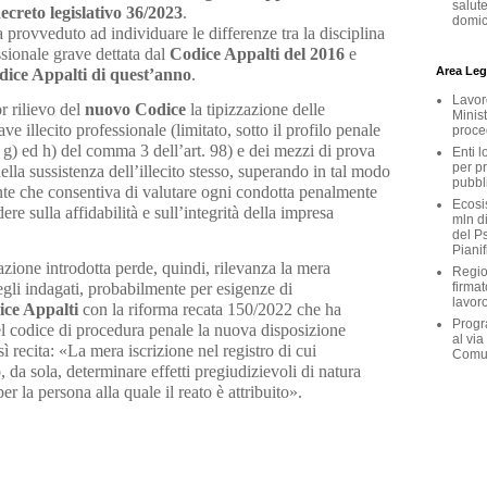
salute
ecreto legislativo 36/2023
.
domici
 provveduto ad individuare le differenze tra la disciplina
ssionale grave dettata dal
Codice Appalti del 2016
e
Area Legi
ice Appalti di quest’anno
.
Lavoro
r rilievo del
nuovo Codice
la tipizzazione delle
Minist
ave illecito professionale (limitato, sotto il profilo penale
proce
ere g) ed h) del comma 3 dell’art. 98) e dei mezzi di prova
Enti l
per p
della sussistenza dell’illecito stesso, superando in tal modo
pubbl
te che consentiva di valutare ogni condotta penalmente
Ecosis
ere sulla affidabilità e sull’integrità della impresa
mln d
del Ps
Pianif
azione introdotta perde, quindi, rilevanza la mera
Region
degli indagati, probabilmente per esigenze di
firmat
lavoro
ce Appalti
con la riforma recata 150/2022 che ha
Progr
 nel codice di procedura penale la nuova disposizione
al via
sì recita: «La mera iscrizione nel registro di cui
Comu
, da sola, determinare effetti pregiudizievoli di natura
er la persona alla quale il reato è attribuito».