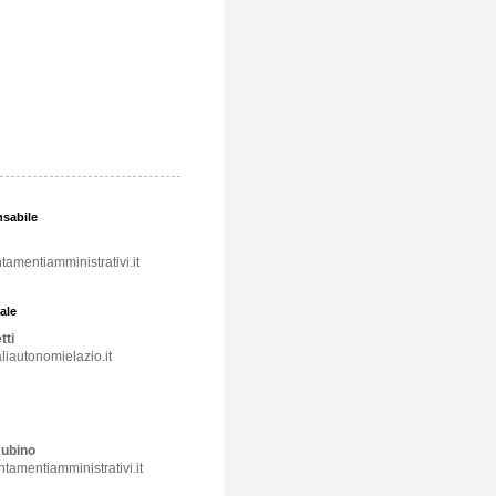
nsabile
tamentiamministrativi.it
ale
tti
liautonomielazio.it
Rubino
tamentiamministrativi.it