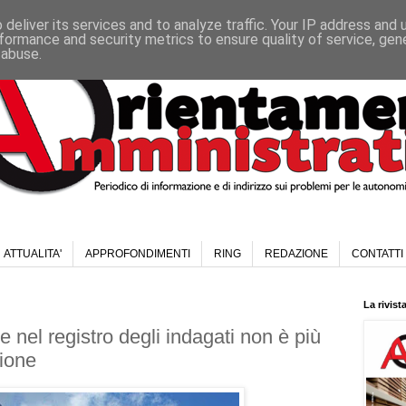
deliver its services and to analyze traffic. Your IP address and
formance and security metrics to ensure quality of service, ge
 abuse.
ATTUALITA'
APPROFONDIMENTI
RING
REDAZIONE
CONTATTI
La rivist
ne nel registro degli indagati non è più
ione