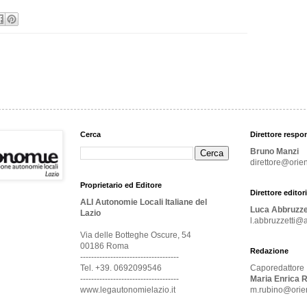
Cerca
Direttore respo
Bruno Manzi
direttore@orien
Proprietario ed Editore
Direttore editori
ALI Autonomie Locali Italiane del
Luca Abbruzze
Lazio
l.abbruzzetti@a
Via delle Botteghe Oscure, 54
00186 Roma
Redazione
------------------------------------
Tel. +39. 0692099546
Caporedattore
------------------------------------
Maria Enrica 
www.legautonomielazio.it
m.rubino@orien