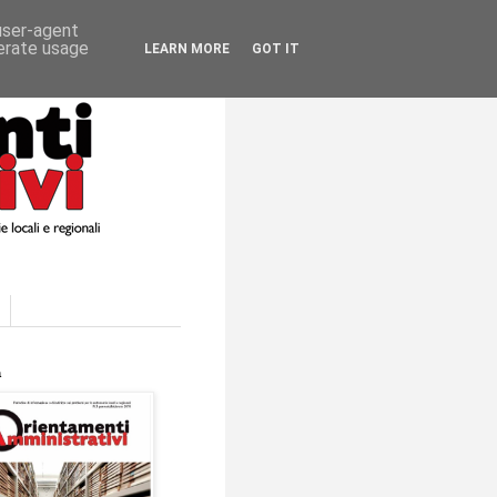
 user-agent
nerate usage
LEARN MORE
GOT IT
a