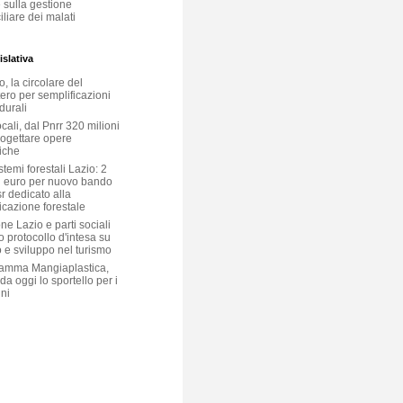
 sulla gestione
liare dei malati
slativa
, la circolare del
ero per semplificazioni
durali
ocali, dal Pnrr 320 milioni
rogettare opere
iche
temi forestali Lazio: 2
i euro per nuovo bando
r dedicato alla
icazione forestale
e Lazio e parti sociali
o protocollo d'intesa su
 e sviluppo nel turismo
amma Mangiaplastica,
 da oggi lo sportello per i
ni