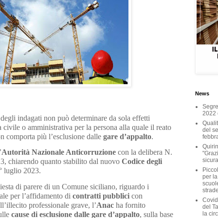
News
Segret
2022 
o degli indagati non può determinare da sola effetti
Qualit
 civile o amministrativa per la persona alla quale il reato
del ser
non comporta più l’esclusione dalle
gare d’appalto
.
febbr
Quirin
’
Autorità Nazionale Anticorruzione
con la delibera N.
"Grazi
sicura
3, chiarendo quanto stabilito dal nuovo
Codice degli
Piccol
° luglio 2023.
per la
scuole
esta di parere di un Comune siciliano, riguardo i
strad
rale per l’affidamento di
contratti pubblici
con
Covid
ll’illecito professionale grave, l’
Anac
ha fornito
del T
ulle
cause di esclusione dalle gare d’appalto
, sulla base
la cir