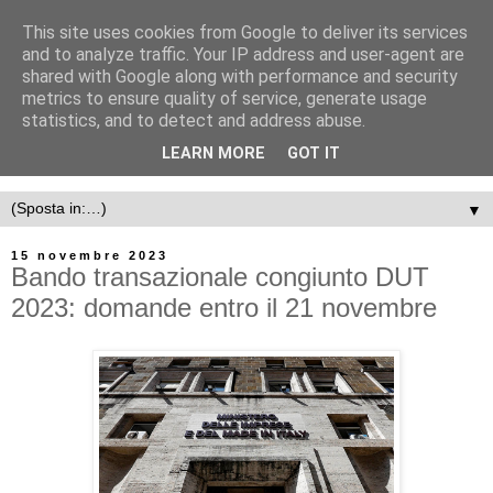
This site uses cookies from Google to deliver its services
and to analyze traffic. Your IP address and user-agent are
shared with Google along with performance and security
metrics to ensure quality of service, generate usage
statistics, and to detect and address abuse.
LEARN MORE
GOT IT
▼
15 novembre 2023
Bando transazionale congiunto DUT
2023: domande entro il 21 novembre