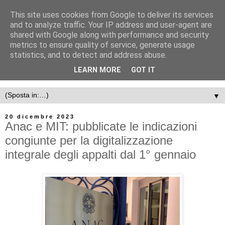
This site uses cookies from Google to deliver its services
and to analyze traffic. Your IP address and user-agent are
shared with Google along with performance and security
metrics to ensure quality of service, generate usage
statistics, and to detect and address abuse.
LEARN MORE
GOT IT
▼
20 dicembre 2023
Anac e MIT: pubblicate le indicazioni
congiunte per la digitalizzazione
integrale degli appalti dal 1° gennaio