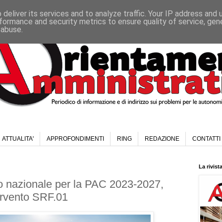
deliver its services and to analyze traffic. Your IP address and
formance and security metrics to ensure quality of service, ge
 abuse.
ATTUALITA'
APPROFONDIMENTI
RING
REDAZIONE
CONTATTI
La rivist
o nazionale per la PAC 2023-2027,
tervento SRF.01