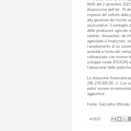
8645 del 2 dicembre 2022
disposizioni dell’art. 76 
imprese del settore della 
alla gestione del rischio 
assicurative, il ventaglio 
delle produzioni agricole e
sanitari, fitosanitari, da i
agevolate è finalizzato, in
l’ampliamento di un sistem
aziende a fronte dei sempr
cofinanziato con risorse d
sviluppo rurale (FEASR) e 
l’attuazione delle politich
La dotazione finanziaria pr
295.278.000,00. 2. Con s
potra’ essere incrementata
aggiuntive.
Fonte: Gazzetta Ufficiale
at
09:07