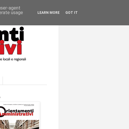
 user-agent
nerate usage
LEARN MORE
GOT IT
a