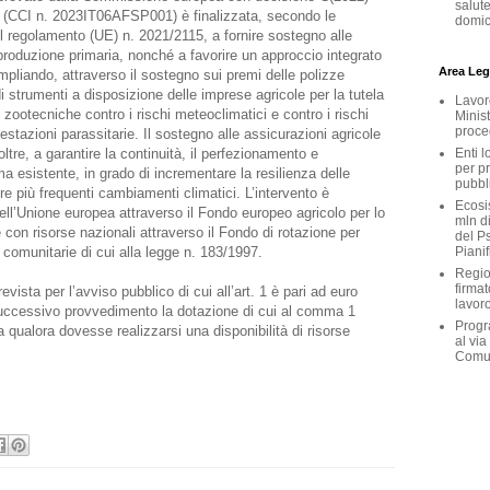
salute
 (CCI n. 2023IT06AFSP001) è finalizzata, secondo le
domici
del regolamento (UE) n. 2021/2115, a fornire sostegno alle
produzione primaria, nonché a favorire un approccio integrato
Area Legi
ampliando, attraverso il sostegno sui premi delle polizze
di strumenti a disposizione delle imprese agricole per la tutela
Lavoro
 zootecniche contro i rischi meteoclimatici e contro i rischi
Minist
proce
nfestazioni parassitarie. Il sostegno alle assicurazioni agricole
Enti l
oltre, a garantire la continuità, il perfezionamento e
per p
a esistente, in grado di incrementare la resilienza delle
pubbl
e più frequenti cambiamenti climatici. L’intervento è
Ecosis
ell’Unione europea attraverso il Fondo europeo agricolo per lo
mln d
con risorse nazionali attraverso il Fondo di rotazione per
del Ps
Pianif
e comunitarie di cui alla legge n. 183/1997.
Region
firmat
evista per l’avviso pubblico di cui all’art. 1 è pari ad euro
lavoro
uccessivo provvedimento la dotazione di cui al comma 1
Progr
 qualora dovesse realizzarsi una disponibilità di risorse
al via
Comu