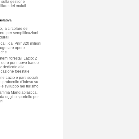
 sulla gestione
liare dei malati
slativa
, la circolare del
ero per semplificazioni
durali
ocali, dal Pnrr 320 milioni
rogettare opere
iche
temi forestali Lazio: 2
i euro per nuovo bando
r dedicato alla
icazione forestale
e Lazio e parti sociali
o protocollo d'intesa su
 e sviluppo nel turismo
amma Mangiaplastica,
 da oggi lo sportello per i
ni