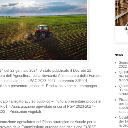
News
Segret
2022 
17 del 22 gennaio 2024, è stato pubblicato il Decreto 21
Qualit
o dell’Agricoltura, della Sovranità Alimentare e delle Foreste
del ser
febbr
ico nazionale per la PAC 2023-2027, intervento SRF.01.
lico a presentare proposte. Produzioni vegetali, campagna
Quirin
"Grazi
sicura
Piccol
ovato l’allegato avviso pubblico – invito a presentare proposte
per la
SRF.01 – Assicurazione agevolate di cui al PSP 2023-2027 –
scuole
23 – Produzioni vegetali.
strad
Covid
del T
curazione agevolate» del Piano strategico nazionale per la
la cir
rovato dalla Commissione europea con decisione C(2022)