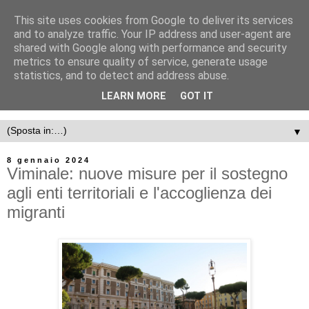
This site uses cookies from Google to deliver its services
and to analyze traffic. Your IP address and user-agent are
shared with Google along with performance and security
metrics to ensure quality of service, generate usage
statistics, and to detect and address abuse.
LEARN MORE
GOT IT
▼
8 gennaio 2024
Viminale: nuove misure per il sostegno
agli enti territoriali e l'accoglienza dei
migranti