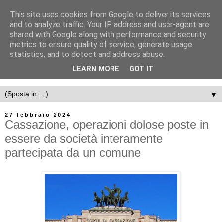
This site uses cookies from Google to deliver its services
and to analyze traffic. Your IP address and user-agent are
shared with Google along with performance and security
metrics to ensure quality of service, generate usage
statistics, and to detect and address abuse.
LEARN MORE
GOT IT
▼
27 febbraio 2024
Cassazione, operazioni dolose poste in
essere da società interamente
partecipata da un comune