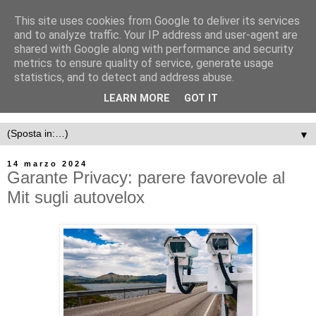
This site uses cookies from Google to deliver its services
and to analyze traffic. Your IP address and user-agent are
shared with Google along with performance and security
metrics to ensure quality of service, generate usage
statistics, and to detect and address abuse.
LEARN MORE
GOT IT
▼
14 marzo 2024
Garante Privacy: parere favorevole al
Mit sugli autovelox