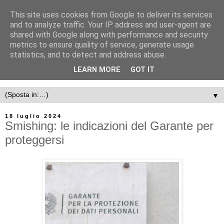
This site uses cookies from Google to deliver its services
and to analyze traffic. Your IP address and user-agent are
shared with Google along with performance and security
metrics to ensure quality of service, generate usage
statistics, and to detect and address abuse.
LEARN MORE
GOT IT
▼
18 luglio 2024
Smishing: le indicazioni del Garante per
proteggersi