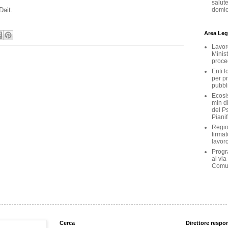
salute
Dait
.
domici
Area Legi
Lavoro
Minist
proce
Enti l
per p
pubbl
Ecosis
mln d
del Ps
Pianif
Region
firmat
lavoro
Progr
al via
Comu
Cerca
Direttore respo