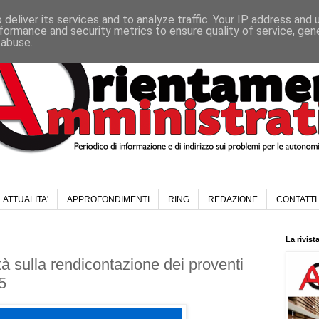
deliver its services and to analyze traffic. Your IP address and
formance and security metrics to ensure quality of service, ge
 abuse.
ATTUALITA'
APPROFONDIMENTI
RING
REDAZIONE
CONTATTI
La rivist
ità sulla rendicontazione dei proventi
5