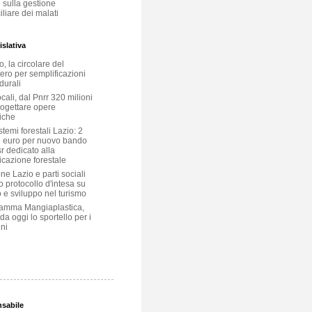
 sulla gestione
liare dei malati
slativa
, la circolare del
ero per semplificazioni
durali
ocali, dal Pnrr 320 milioni
rogettare opere
iche
temi forestali Lazio: 2
i euro per nuovo bando
r dedicato alla
icazione forestale
e Lazio e parti sociali
o protocollo d'intesa su
 e sviluppo nel turismo
amma Mangiaplastica,
 da oggi lo sportello per i
ni
nsabile