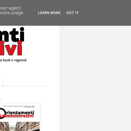
 user-agent
nerate usage
LEARN MORE
GOT IT
a