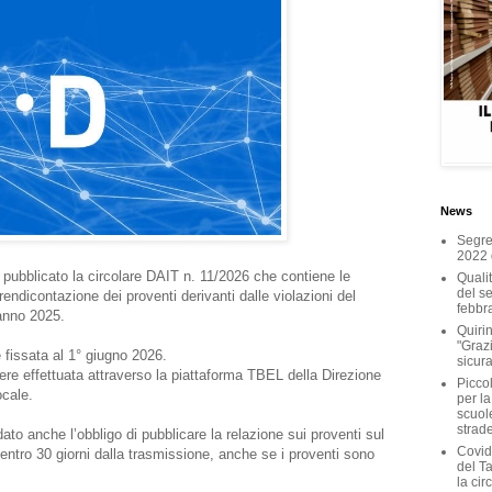
News
Segret
2022 
a pubblicato la
circolare DAIT n. 11/2026
che contiene le
Qualit
del ser
 rendicontazione dei proventi derivanti dalle violazioni del
febbr
’anno 2025.
Quirin
"Grazi
 fissata al 1° giugno 2026.
sicura
re effettuata attraverso la piattaforma TBEL della Direzione
Piccol
ocale.
per la
scuole
strad
dato anche l’obbligo di pubblicare la relazione sui proventi sul
Covid
e entro 30 giorni dalla trasmissione, anche se i proventi sono
del T
la cir