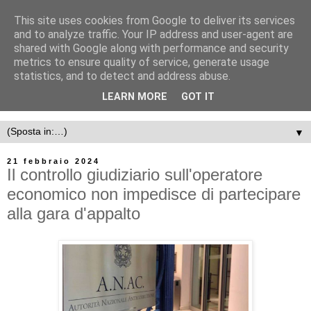
This site uses cookies from Google to deliver its services
and to analyze traffic. Your IP address and user-agent are
shared with Google along with performance and security
metrics to ensure quality of service, generate usage
statistics, and to detect and address abuse.
LEARN MORE
GOT IT
▼
21 febbraio 2024
Il controllo giudiziario sull'operatore
economico non impedisce di partecipare
alla gara d'appalto