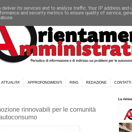
deliver its services and to analyze traffic. Your IP address and
formance and security metrics to ensure quality of service, ge
 abuse.
ATTUALITA'
APPROFONDIMENTI
RING
REDAZIONE
CONTATTI
La rivist
zione rinnovabili per le comunità
l'autoconsumo