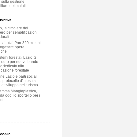
 sulla gestione
liare dei malati
slativa
, la circolare del
ero per semplificazioni
durali
ocali, dal Pnrr 320 milioni
rogettare opere
iche
temi forestali Lazio: 2
i euro per nuovo bando
r dedicato alla
icazione forestale
e Lazio e parti sociali
o protocollo d'intesa su
 e sviluppo nel turismo
amma Mangiaplastica,
 da oggi lo sportello per i
ni
nsabile