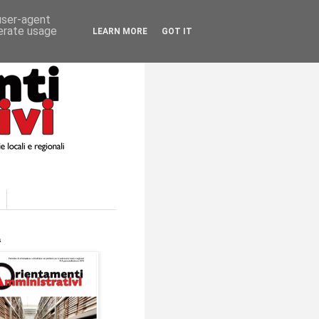
 user-agent
nerate usage
LEARN MORE
GOT IT
a