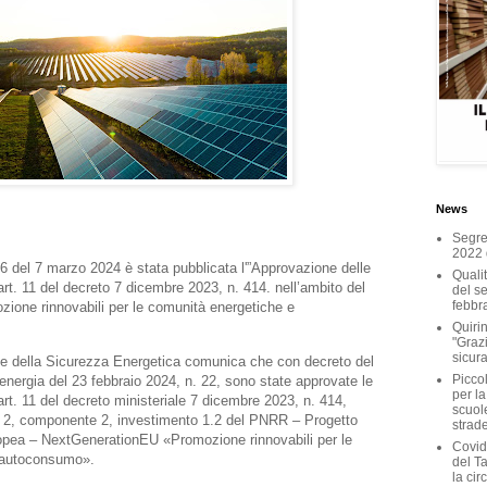
News
Segret
2022 
6 del 7 marzo 2024 è stata pubblicata l'”Approvazione delle
Qualit
’art. 11 del decreto 7 dicembre 2023, n. 414. nell’ambito del
del ser
febbr
one rinnovabili per le comunità energetiche e
Quirin
"Grazi
sicura
e e della Sicurezza Energetica comunica che con decreto del
Piccol
 energia del 23 febbraio 2024, n. 22, sono state approvate le
per la
’art. 11 del decreto ministeriale 7 dicembre 2023, n. 414,
scuole
e 2, componente 2, investimento 1.2 del PNRR – Progetto
strad
ropea – NextGenerationEU «Promozione rinnovabili per le
Covid
l’autoconsumo».
del T
la cir