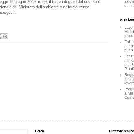
 legge 18 giugno 2009, n. 69, il testo integrale del decreto è
salute
domici
uzionale del Ministero dell’ambiente e della sicurezza
se.gov.it
Area Legi
Lavoro
Minist
proce
Enti l
per p
pubbl
Ecosis
mln d
del Ps
Pianif
Region
firmat
lavoro
Progr
al via
Comu
Cerca
Direttore respo