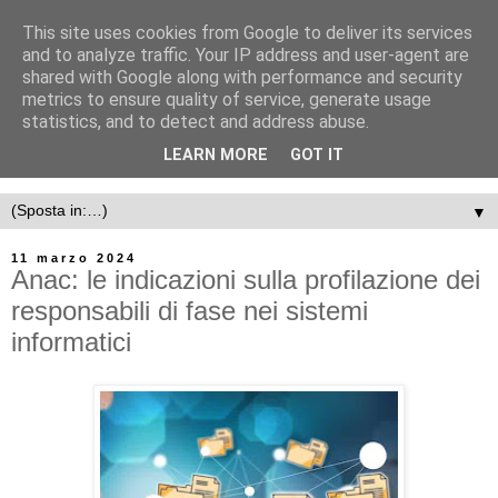
This site uses cookies from Google to deliver its services
and to analyze traffic. Your IP address and user-agent are
shared with Google along with performance and security
metrics to ensure quality of service, generate usage
statistics, and to detect and address abuse.
LEARN MORE
GOT IT
▼
11 marzo 2024
Anac: le indicazioni sulla profilazione dei
responsabili di fase nei sistemi
informatici