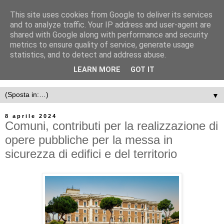
This site uses cookies from Google to deliver its services
and to analyze traffic. Your IP address and user-agent are
shared with Google along with performance and security
metrics to ensure quality of service, generate usage
statistics, and to detect and address abuse.
LEARN MORE
GOT IT
▼
8 aprile 2024
Comuni, contributi per la realizzazione di
opere pubbliche per la messa in
sicurezza di edifici e del territorio