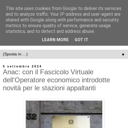
This site uses cookies from Google to deliver its services
and to analyze traffic. Your IP address and user-agent are
shared with Google along with performance and security
metrics to ensure quality of service, generate usage
statistics, and to detect and address abuse.
LEARN MORE
GOT IT
▼
5 settembre 2024
Anac: con il Fascicolo Virtuale
dell'Operatore economico introdotte
novità per le stazioni appaltanti