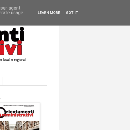
 user-agent
nerate usage
LEARN MORE
GOT IT
a