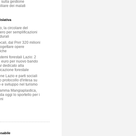
 sulla gestione
liare dei malati
slativa
, la circolare del
ero per semplificazioni
durali
ocali, dal Pnrr 320 milioni
rogettare opere
iche
temi forestali Lazio: 2
i euro per nuovo bando
r dedicato alla
icazione forestale
e Lazio e parti sociali
o protocollo d'intesa su
 e sviluppo nel turismo
amma Mangiaplastica,
 da oggi lo sportello per i
ni
nsabile