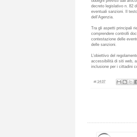
obblighi previsti dall’artic
decreto legislativo n. 82 
eventuali sanzioni. Il tes
dell’Agenzia.
Tra gli aspetti principali 
comprendere controlli docum
contestazione delle eventu
delle sanzioni.
L’obiettivo del regolamento 
accessibilità di siti web, 
inclusione per i cittadini c
at
14:07