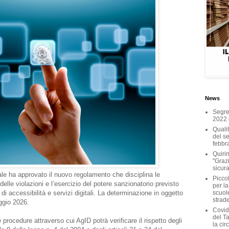
News
Segret
2022 
Qualit
del ser
febbr
Quirin
"Grazi
sicura
itale ha approvato il nuovo regolamento che disciplina le
Piccol
elle violazioni e l’esercizio del potere sanzionatorio previsto
per la
di accessibilità e servizi digitali. La determinazione in oggetto
scuole
strad
ggio 2026.
Covid
del T
 procedure attraverso cui AgID potrà verificare il rispetto degli
la cir