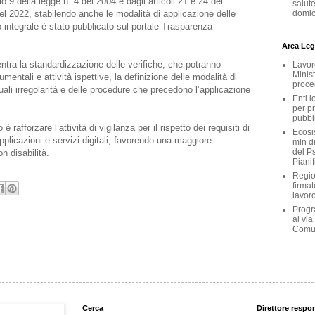
olo 9 della legge n. 4 del 2004 e dagli articoli 21 e 24 del
salute
del 2022, stabilendo anche le modalità di applicazione delle
domici
to integrale è stato pubblicato sul portale Trasparenza
Area Legi
rientra la standardizzazione delle verifiche, che potranno
Lavoro
Minist
entali e attività ispettive, la definizione delle modalità di
proce
ali irregolarità e delle procedure che precedono l’applicazione
Enti l
per p
pubbl
è rafforzare l’attività di vigilanza per il rispetto dei requisiti di
Ecosis
applicazioni e servizi digitali, favorendo una maggiore
mln d
del Ps
on disabilità.
Pianif
Region
firmat
lavoro
Progr
al via
Comu
Cerca
Direttore respo