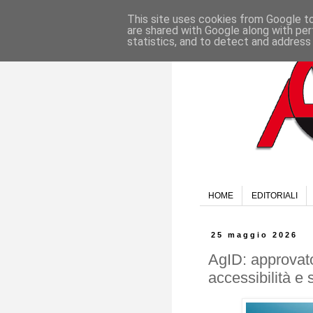
This site uses cookies from Google to 
are shared with Google along with per
statistics, and to detect and address
HOME
EDITORIALI
25 maggio 2026
AgID: approvato
accessibilità e s