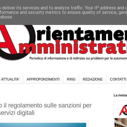
deliver its services and to analyze traffic. Your IP address and
formance and security metrics to ensure quality of service, ge
 abuse.
ATTUALITA'
APPROFONDIMENTI
RING
REDAZIONE
CONTATTI
La rivist
 il regolamento sulle sanzioni per
ervizi digitali