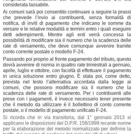
considerata tassabile.
Ai comuni sarà poi consentito continuare a seguire la prassi
che prevede
l’invio ai contribuenti, senza formalità di
notifica, di inviti di pagamento
che indicano le somme da
versare e le relative modalità e termini entro i quali eseguire
detti adempimenti. Mentre agli enti verrà concessa la
possibilità di modificare sia il numero che
la scadenza delle
rate di versamento
,
che deve comunque avvenire tramite
conto corrente postale o modello F-24.
Passando poi proprio al fronte
pagamento del tributo
,
questo
dovrà avvenire di norma in
quattro rate trimestrali
a gennaio,
aprile, luglio e ottobre, con facoltà di effettuare il pagamento
in unica soluzione entro giugno. È stata poi, come detto,
prevista nel testo l’alternativa accordata dalla legge ai
comuni, che possono modificare sia il numero che la
scadenza delle rate di versamento. Per i contribuenti alle
prese con i pagamenti, è invece necessario tener presente
che il metodo da utilizzare è il bollettino di
conto corrente
postale, o il modello di pagamento unificato F-24.
Si ricorda che in via transitoria, dal 1° gennaio 2013 si
applicano le disposizioni del D.P.R. 158/1999 recante norme
per la elaborazione del metodo normalizzato per definire la