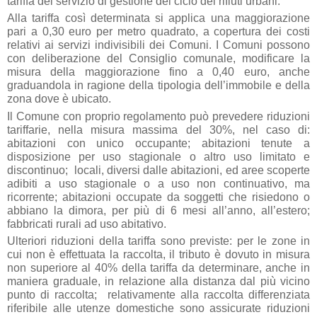
tariffa del servizio di gestione del ciclo dei rifiuti urbani.
Alla tariffa così determinata si applica una maggiorazione
pari a 0,30 euro per metro quadrato, a copertura dei costi
relativi ai servizi indivisibili dei Comuni. I Comuni possono
con deliberazione del Consiglio comunale, modificare la
misura della maggiorazione fino a 0,40 euro, anche
graduandola in ragione della tipologia dell’immobile e della
zona dove è ubicato.
Il Comune con proprio regolamento può prevedere riduzioni
tariffarie, nella misura massima del 30%, nel caso di:
abitazioni con unico occupante; abitazioni tenute a
disposizione per uso stagionale o altro uso limitato e
discontinuo; locali, diversi dalle abitazioni, ed aree scoperte
adibiti a uso stagionale o a uso non continuativo, ma
ricorrente; abitazioni occupate da soggetti che risiedono o
abbiano la dimora, per più di 6 mesi all’anno, all’estero;
fabbricati rurali ad uso abitativo.
Ulteriori riduzioni della tariffa
sono previste: per le zone in
cui non è effettuata la raccolta, il tributo è dovuto in misura
non superiore al 40% della tariffa da determinare, anche in
maniera graduale, in relazione alla distanza dal più vicino
punto di raccolta; relativamente alla raccolta differenziata
riferibile alle utenze domestiche sono assicurate riduzioni