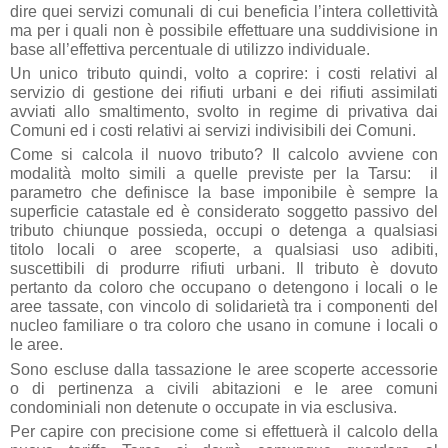
dire quei servizi comunali di cui beneficia l’intera collettività
ma per i quali non è possibile effettuare una suddivisione in
base all’effettiva percentuale di utilizzo individuale.
Un unico tributo quindi, volto a coprire: i costi relativi al
servizio di gestione dei rifiuti urbani e dei rifiuti assimilati
avviati allo smaltimento, svolto in regime di privativa dai
Comuni ed i costi relativi ai servizi indivisibili dei Comuni.
Come si calcola il nuovo tributo?
Il calcolo avviene con
modalità molto simili a quelle previste per la Tarsu: il
parametro che definisce la base imponibile è sempre la
superficie catastale ed è considerato soggetto passivo del
tributo chiunque possieda, occupi o detenga a qualsiasi
titolo locali o aree scoperte, a qualsiasi uso adibiti,
suscettibili di produrre rifiuti urbani. Il tributo è dovuto
pertanto da coloro che occupano o detengono i locali o le
aree tassate, con vincolo di solidarietà tra i componenti del
nucleo familiare o tra coloro che usano in comune i locali o
le aree.
Sono escluse dalla tassazione le aree scoperte accessorie
o di pertinenza a civili abitazioni e le aree comuni
condominiali non detenute o occupate in via esclusiva.
Per capire con precisione come si effettuerà il calcolo della