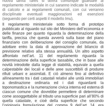
nuova tariffa Tares si dovrà comunque guardare al
regolamento ministeriale in cui saranno indicate le modalità
di calcolo e ai regolamenti comunali, con cui verranno
disciplinate eventuali maggiorazioni ed esenzioni
(seguendo per certi aspetti il modello Imu).
Il regolamento ministeriale sotto forma di prototipo
pubblicato al riguardo sul sito del Ministero dell’economia e
delle finanze per quanto riguarda
la determinazione della
tariffa
, precisa che questa avverrà sulla base del piano
finanziario con deliberazione del consiglio comunale, da
adottare entro la data di approvazione del bilancio di
previsione relativo alla stessa annualità. Un altro aspetto
affrontato nell’art. 11 del regolamento riguarda
la
determinazione della superficie tassabile
,
che in base alle
novità introdotte dalla legge di stabilità, equivale a quella
calpestabile dei locali e delle aree suscettibili di produrre
rifiuti urbani e assimilati. E ciò almeno fino al definitivo
allineamento tra i dati catastali relativi alle unità immobiliari
a destinazione ordinaria ed i dati riguardanti la
toponomastica e la numerazione civica interna ed esterna di
ciascun comune che dovrebbe permettere di determinare
come assoggettabile al tributo una superficie pari all’80% di
quella catastale, e cioè della superficie che secondo
l’originaria formulazione del comma 9 dell’art. 14, era