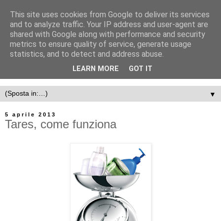
This site uses cookies from Google to deliver its services
and to analyze traffic. Your IP address and user-agent are
shared with Google along with performance and security
metrics to ensure quality of service, generate usage
statistics, and to detect and address abuse.
LEARN MORE
GOT IT
▼
5 aprile 2013
Tares, come funziona