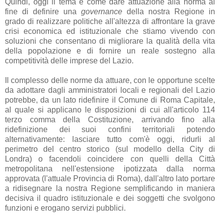
Quindi, oggi il tema è come dare attuazione alla norma al
fine di definire una
governance
della nostra Regione in
grado di realizzare politiche all'altezza di affrontare la grave
crisi economica ed istituzionale che stiamo vivendo con
soluzioni che consentano di migliorare la qualità della vita
della popolazione e di fornire un reale sostegno alla
competitività delle imprese del Lazio.
Il complesso delle norme da attuare, con le opportune scelte
da adottare dagli amministratori locali e regionali del Lazio
potrebbe, da un lato ridefinire il Comune di Roma Capitale,
al quale si applicano le disposizioni di cui all'articolo 114
terzo comma della Costituzione, arrivando fino alla
ridefinizione dei suoi confini territoriali potendo
alternativamente: lasciare tutto com'è oggi, ridurli al
perimetro del centro storico (sul modello della City di
Londra) o facendoli coincidere con quelli della Città
metropolitana nell'estensione ipotizzata dalla norma
approvata (l'attuale Provincia di Roma), dall'altro lato portare
a ridisegnare la nostra Regione semplificando in maniera
decisiva il quadro istituzionale e dei soggetti che svolgono
funzioni e erogano servizi pubblici.