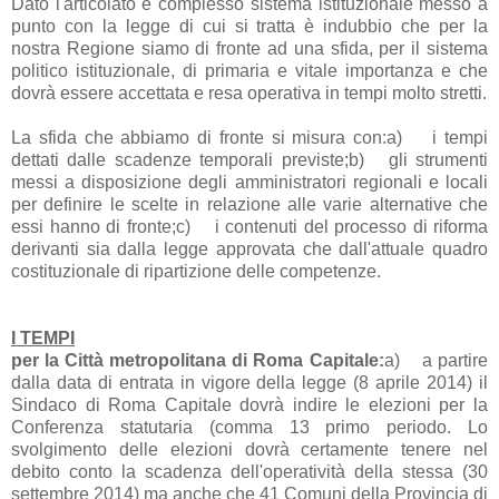
Dato l'articolato e complesso sistema istituzionale messo a
punto con la legge di cui si tratta è indubbio che per la
nostra Regione siamo di fronte ad una sfida, per il sistema
politico istituzionale, di primaria e vitale importanza e che
dovrà essere accettata e resa operativa in tempi molto stretti.
La sfida che abbiamo di fronte si misura con:
a)
i tempi
dettati dalle scadenze temporali previste;
b)
gli strumenti
messi a disposizione degli amministratori regionali e locali
per definire le scelte in relazione alle varie alternative che
essi hanno di fronte;
c)
i contenuti del processo di riforma
derivanti sia dalla legge approvata che dall'attuale quadro
costituzionale di ripartizione delle competenze.
I TEMPI
per la Città metropolitana di Roma Capitale:
a)
a partire
dalla data di entrata in vigore della legge (8 aprile 2014) il
Sindaco di Roma Capitale dovrà indire le elezioni per la
Conferenza statutaria (comma 13 primo periodo. Lo
svolgimento delle elezioni dovrà certamente tenere nel
debito conto la scadenza dell'operatività della stessa (30
settembre 2014) ma anche che 41 Comuni della Provincia di