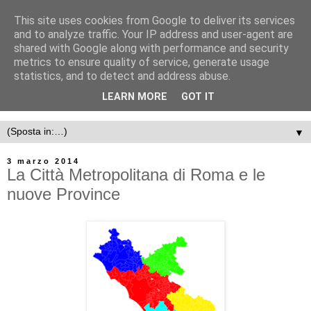
This site uses cookies from Google to deliver its services
and to analyze traffic. Your IP address and user-agent are
shared with Google along with performance and security
metrics to ensure quality of service, generate usage
statistics, and to detect and address abuse.
LEARN MORE
GOT IT
▼
3 marzo 2014
La Città Metropolitana di Roma e le
nuove Province