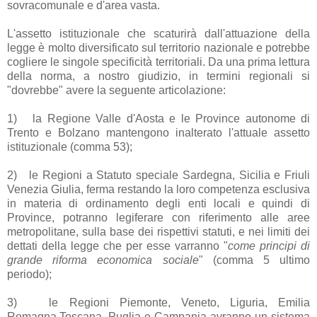
sovracomunale e d'area vasta.
L'assetto istituzionale che scaturirà dall'attuazione della
legge è molto diversificato sul territorio nazionale e potrebbe
cogliere le singole specificità territoriali. Da una prima lettura
della norma, a nostro giudizio, in termini regionali si
"dovrebbe" avere la seguente articolazione:
1)
la Regione Valle d'Aosta e le Province autonome di
Trento e Bolzano mantengono inalterato l'attuale assetto
istituzionale (comma 53);
2)
le Regioni a Statuto speciale Sardegna, Sicilia e Friuli
Venezia Giulia, ferma restando la loro competenza esclusiva
in materia di ordinamento degli enti locali e quindi di
Province, potranno legiferare con riferimento alle aree
metropolitane, sulla base dei rispettivi statuti, e nei limiti dei
dettati della legge che per esse varranno "
come principi di
grande riforma economica sociale
" (comma 5 ultimo
periodo);
3)
le Regioni Piemonte, Veneto, Liguria, Emilia
Romagna,Toscana, Puglia e Campania avranno un sistema