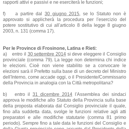
rapporti attivi e passivi e ne eserciterà le funzioni;
f)
a partire dal
30 giugno 2015
, se lo Statuto non è
approvato si applicherà la procedura per l'esercizio del
potere sostitutivo di cui all'articolo 8 della legge 8 giugno
2003, n. 131 (comma 17).
Per le Province di Frosinone, Latina e Rieti:
a)
entro il
30 settembre 2014
si deve eleggere il Consiglio
provinciale (comma 79). La legge non determina chi indice
le elezioni. Cioè non viene stabilito se a convocare le
elezioni sarà il Prefetto sulla base di un decreto del Ministro
dell'Interno, come accade oggi, o il Presidente/Commissario
della Provincia in analogia con la Città metropolitana?
b)
entro il
31 dicembre 2014
l'Assemblea dei sindaci
approva le modifiche allo Statuto della Provincia sulla base
della proposta elaborata dal Consiglio provinciale il quale,
fino alla suddetta data, svolge le funzioni relative agli atti
preparatori e alle modifiche statutarie (comma 81 primo
periodo). Sempre fino a tale data le funzioni del Consiglio e
della Giunta provinciale sono assunte dal Presidente della