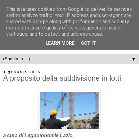
This site uses cookies from Google to deliver its services
and to analyze traffic. Your IP address and user-agent are
shared with Google along with performance and security
metrics to ensure quality of service, generate usage
statistics, and to detect and address abuse.
LEARN MORE
GOT IT
▼
3 gennaio 2015
A proposito della suddivisione in lotti
a cura di Legautonomie Lazio.