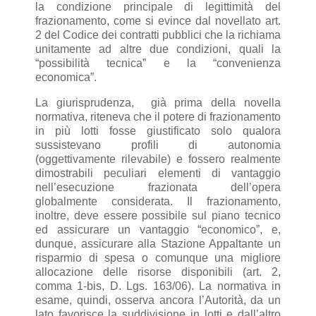
la condizione principale di legittimità del
frazionamento, come si evince dal novellato art.
2 del Codice dei contratti pubblici che la richiama
unitamente ad altre due condizioni, quali la
“possibilità tecnica” e la “convenienza
economica”.
La giurisprudenza, già prima della novella
normativa, riteneva che il potere di frazionamento
in più lotti fosse giustificato solo qualora
sussistevano profili di autonomia
(oggettivamente rilevabile) e fossero realmente
dimostrabili peculiari elementi di vantaggio
nell’esecuzione frazionata dell’opera
globalmente considerata.
Il frazionamento,
inoltre, deve essere possibile sul piano tecnico
ed assicurare un vantaggio “economico”, e,
dunque, assicurare alla Stazione Appaltante un
risparmio di spesa o comunque una migliore
allocazione delle risorse disponibili (art. 2,
comma 1-bis, D. Lgs. 163/06).
La normativa in
esame, quindi, osserva ancora l’Autorità, da un
lato favorisce la suddivisione in lotti e dall’altro