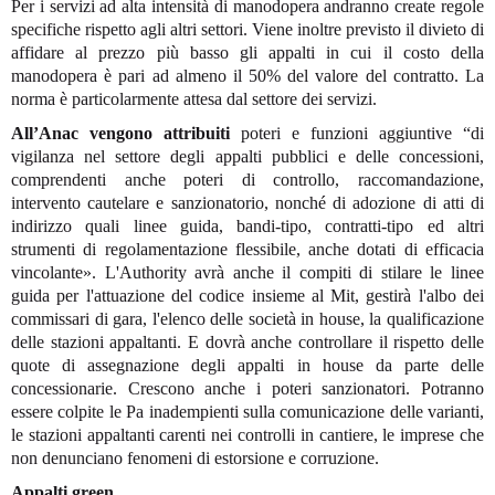
Per i servizi ad alta intensità di manodopera andranno create regole
specifiche rispetto agli altri settori. Viene inoltre previsto il divieto di
affidare al prezzo più basso gli appalti in cui il costo della
manodopera è pari ad almeno il 50% del valore del contratto. La
norma è particolarmente attesa dal settore dei servizi.
All’Anac vengono attribuiti
poteri e funzioni aggiuntive “di
vigilanza nel settore degli appalti pubblici e delle concessioni,
comprendenti anche poteri di controllo, raccomandazione,
intervento cautelare e sanzionatorio, nonché di adozione di atti di
indirizzo quali linee guida, bandi-tipo, contratti-tipo ed altri
strumenti di regolamentazione flessibile, anche dotati di efficacia
vincolante». L'Authority avrà anche il compiti di stilare le linee
guida per l'attuazione del codice insieme al Mit, gestirà l'albo dei
commissari di gara, l'elenco delle società in house, la qualificazione
delle stazioni appaltanti. E dovrà anche controllare il rispetto delle
quote di assegnazione degli appalti in house da parte delle
concessionarie. Crescono anche i poteri sanzionatori. Potranno
essere colpite le Pa inadempienti sulla comunicazione delle varianti,
le stazioni appaltanti carenti nei controlli in cantiere, le imprese che
non denunciano fenomeni di estorsione e corruzione.
Appalti green