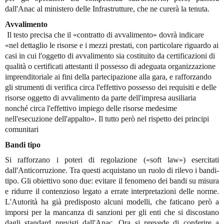
dall'Anac al ministero delle Infrastrutture, che ne curerà la tenuta.
Avvalimento
Il testo precisa che il «contratto di avvalimento» dovrà indicare
«nel dettaglio le risorse e i mezzi prestati, con particolare riguardo ai
casi in cui l'oggetto di avvalimento sia costituito da certificazioni di
qualità o certificati attestanti il possesso di adeguata organizzazione
imprenditoriale ai fini della partecipazione alla gara, e rafforzando
gli strumenti di verifica circa l'effettivo possesso dei requisiti e delle
risorse oggetto di avvalimento da parte dell'impresa ausiliaria
nonché circa l'effettivo impiego delle risorse medesime
nell'esecuzione dell'appalto». Il tutto però nel rispetto dei principi
comunitari
Bandi tipo
Si rafforzano i poteri di regolazione («soft law») esercitati
dall'Anticorruzione. Tra questi acquistano un ruolo di rilevo i bandi-
tipo. Gli obiettivo sono due: evitare il fenomeno dei bandi su misura
e ridurre il contenzioso legato a errate interpretazioni delle norme.
L'Autorità ha già predisposto alcuni modelli, che faticano però a
imporsi per la mancanza di sanzioni per gli enti che si discostano
dagli standard previsti dall'Anac. Ora si prevede di conferire a