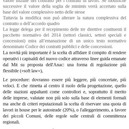
valore iniziale del contratto per i contratti di lavori. Se modifiche
successive il valore della soglia de minimis verrà accertato sulla
base del valore complessivo netto delle stesse
Tuttavia la modifica non può alterare la natura complessiva del
contratto o dell’accordo quadro
La legge delega per il recepimento delle tre direttive costituenti il
pacchetto normativo del 2014 (settori classici, settori speciali e
concessioni) mira all’emanazione di un unico testo normativo
denominato Codice dei contratti pubblici e delle concessioni.
La novità più importante è la scelta di affidare il compito di rendere
operativi i capisaldi del nuovo codice attraverso linee guida emanate
dal Mit su proposta dell'Anac: una forma di regolazione più
flessibile («soft law»),
Le procedure: dovranno essere più leggere, più concertate, più
veloci. E che rimetta al centro il ruolo della progettazione, quello
delle stazioni appaltanti come controllori e, soprattutto il merito
delle imprese, valutate non più solo sulla base di elementi formali
ma anche di criteri reputazionali la scelta di riservare una quota di
lavori in house per le autostrade (20%), o l'alleggerimento, a favore
dei piccoli Comuni, delle regole sulle centrali di committenza
regionali.