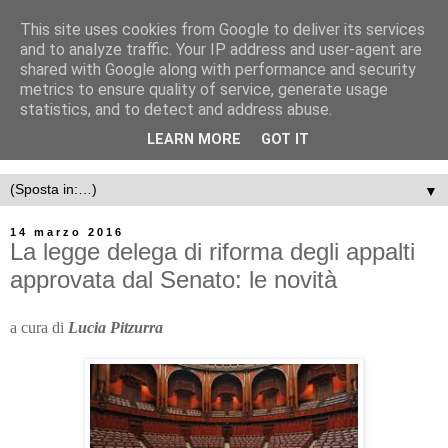
This site uses cookies from Google to deliver its services
and to analyze traffic. Your IP address and user-agent are
shared with Google along with performance and security
metrics to ensure quality of service, generate usage
statistics, and to detect and address abuse.
LEARN MORE
GOT IT
▼
14 marzo 2016
La legge delega di riforma degli appalti
approvata dal Senato: le novità
a cura di
Lucia Pitzurra