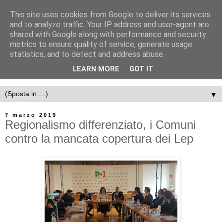
This site uses cookies from Google to deliver its services
and to analyze traffic. Your IP address and user-agent are
shared with Google along with performance and security
metrics to ensure quality of service, generate usage
statistics, and to detect and address abuse.
LEARN MORE
GOT IT
▼
7 marzo 2019
Regionalismo differenziato, i Comuni
contro la mancata copertura dei Lep