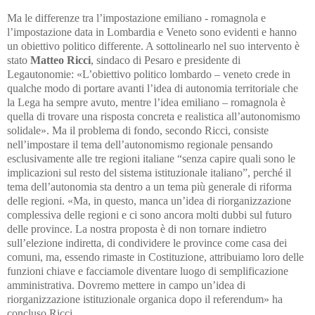
Ma le differenze tra l’impostazione emiliano - romagnola e
l’impostazione data in Lombardia e Veneto sono evidenti e hanno
un obiettivo politico differente. A sottolinearlo nel suo intervento è
stato
Matteo Ricci
, sindaco di Pesaro e presidente di
Legautonomie: «L’obiettivo politico lombardo – veneto crede in
qualche modo di portare avanti l’idea di autonomia territoriale che
la Lega ha sempre avuto, mentre l’idea emiliano – romagnola è
quella di trovare una risposta concreta e realistica all’autonomismo
solidale». Ma il problema di fondo, secondo Ricci, consiste
nell’impostare il tema dell’autonomismo regionale pensando
esclusivamente alle tre regioni italiane “senza capire quali sono le
implicazioni sul resto del sistema istituzionale italiano”, perché il
tema dell’autonomia sta dentro a un tema più generale di riforma
delle regioni. «Ma, in questo, manca un’idea di riorganizzazione
complessiva delle regioni e ci sono ancora molti dubbi sul futuro
delle province. La nostra proposta è di non tornare indietro
sull’elezione indiretta, di condividere le province come casa dei
comuni, ma, essendo rimaste in Costituzione, attribuiamo loro delle
funzioni chiave e facciamole diventare luogo di semplificazione
amministrativa. Dovremo mettere in campo un’idea di
riorganizzazione istituzionale organica dopo il referendum» ha
concluso Ricci.