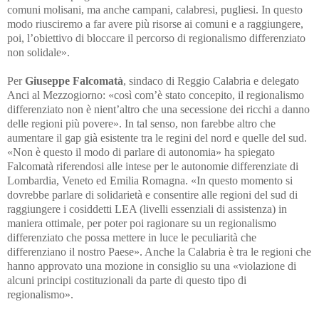
comuni molisani, ma anche campani, calabresi, pugliesi. In questo
modo riusciremo a far avere più risorse ai comuni e a raggiungere,
poi, l’obiettivo di bloccare il percorso di regionalismo differenziato
non solidale».
Per
Giuseppe Falcomatà
, sindaco di Reggio Calabria e delegato
Anci al Mezzogiorno: «così com’è stato concepito, il regionalismo
differenziato non è nient’altro che una secessione dei ricchi a danno
delle regioni più povere». In tal senso, non farebbe altro che
aumentare il gap già esistente tra le regini del nord e quelle del sud.
«Non è questo il modo di parlare di autonomia» ha spiegato
Falcomatà riferendosi alle intese per le autonomie differenziate di
Lombardia, Veneto ed Emilia Romagna. «In questo momento si
dovrebbe parlare di solidarietà e consentire alle regioni del sud di
raggiungere i cosiddetti LEA (livelli essenziali di assistenza) in
maniera ottimale, per poter poi ragionare su un regionalismo
differenziato che possa mettere in luce le peculiarità che
differenziano il nostro Paese». Anche la Calabria è tra le regioni che
hanno approvato una mozione in consiglio su una «violazione di
alcuni principi costituzionali da parte di questo tipo di
regionalismo».